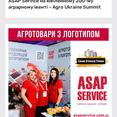
ASAP Service на ювілейному 200-му
аграрному івенті – Agro Ukraine Summit