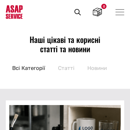
0
Пошук
товарів
Наші цікаві та корисні
статті та новини
Bсі Категорії
Статті
Новини