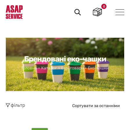
0
Пошук
товарів
Брендовані еко-чашки
Головна
Каталог
Еко-товари
Еко-чашки
фільтр
Сортувати за останніми