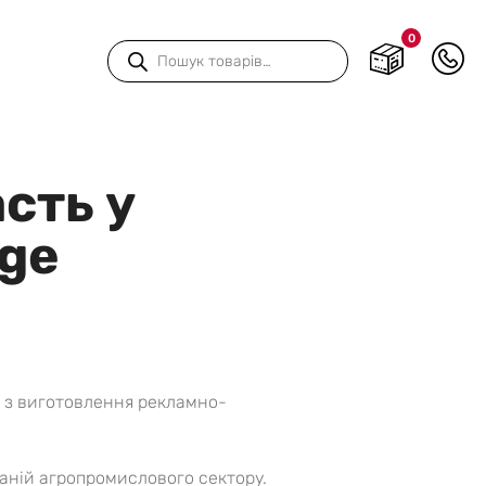
0
Пошук
товарів
сть у
age
х з виготовлення рекламно-
паній агропромислового сектору.