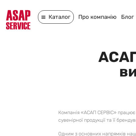
Каталог
Про компанію
Блог
АСАП
ви
Компанія «АСАП СЕРВІС» працює н
сувенірної продукції та її брендув
Одним з основних напрямків нашо