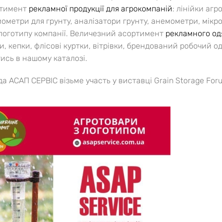
ртимент
рекламної продукції для агрокомпаній
: лінійки аг
ометри для грунту, аналізатори грунту, анемометри, мікрос
логотипу компанії. Величезний асортимент
рекламного од
, кепки, флісові куртки, вітрівки, брендований робочий о
ись в нашому каталозі.
а АСАП СЕРВІС візьме участь у виставці Grain Storage For