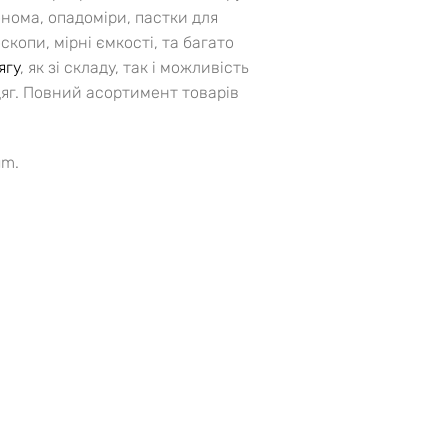
ронома, опадоміри, пастки для
копи, мірні ємкості, та багато
ягу
, як зі складу, так і можливість
дяг. Повний асортимент товарів
um.