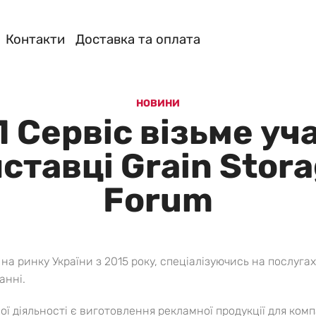
Контакти
Доставка та оплата
НОВИНИ
 Сервіс візьме уча
ставці Grain Stor
Forum
а ринку України з 2015 року, спеціалізуючись на послуга
анні.
ї діяльності є виготовлення рекламної продукції для ком