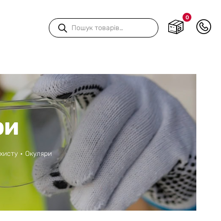
0
Пошук
товарів
ри
ахисту
Окуляри