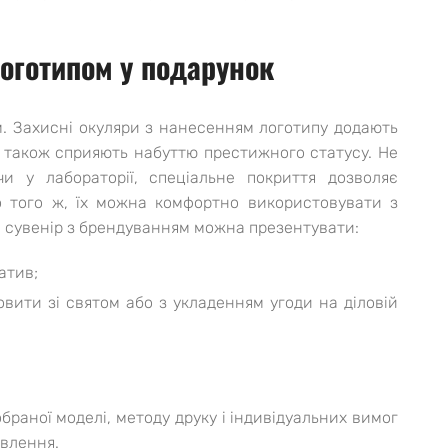
оготипом у подарунок
сом. Захисні окуляри з нанесенням логотипу додають
а також сприяють набуттю престижного статусу. Не
и у лабораторії, спеціальне покриття дозволяє
До того ж, їх можна комфортно використовувати з
 сувенір з брендуванням можна презентувати:
атив;
вити зі святом або з укладенням угоди на діловій
браної моделі, методу друку і індивідуальних вимог
овлення.