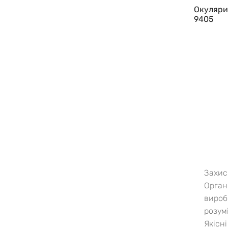
Окуляри
9405
Захис
Орган
вироб
розум
Якісн