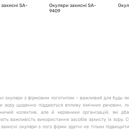
 захисні SA-
Окуляри захисні SA-
Окул
9409
ні окуляри з фірмовим логотипом – важливий для будь-яко
и зору щоденно піддаються впливу хімічних речовин, пил
ничий колектив, але й керівники організацій, які дба
іють важливість використання засобів захисту їх зору. С
і захисні окуляри з лого фірми здатні не тільки підвищи