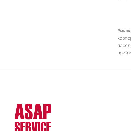
Виклю
корпо
перед
прийм