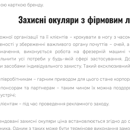
ною карткою бренду.
Захисні окуляри з фірмовим л
кожної організації та її клієнтів – крокувати в ногу з ча
еності у збереженні важливого органу почуттів – очей, 
начення, виконується робота на фрезерній машині ч
ільнити усі потреби у будь-якій сфері застосування. 
и засобами індивідуального захисту. Такий ексклюзивний
співробітникам – гарним приводом для цього стане корпор
спонсорам та партнерам – таким чином їх можна поздоро
устрічі;
клієнтам – під час проведення рекламного заходу.
ендовані захисні окуляри ціна встановлюється згідно до о
ника. Одним з таких може бути термінове виконання зам