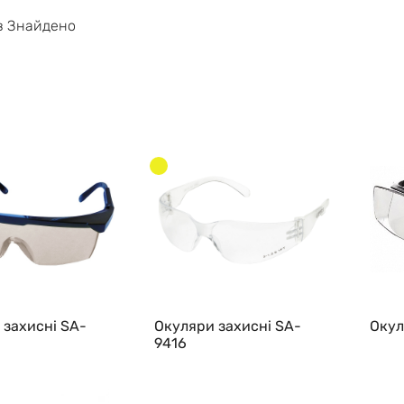
в Знайдено
 захисні SA-
Окуляри захисні SA-
Окул
9416