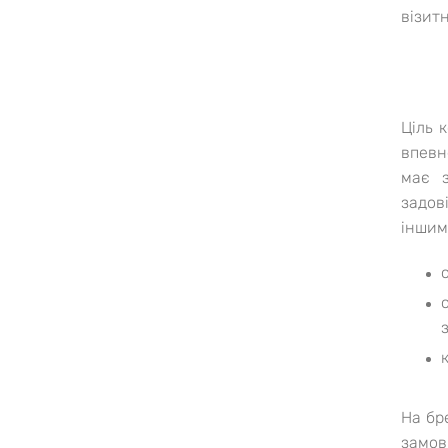
візит
Ціль 
впевн
має з
задов
іншим
з
На бр
замов