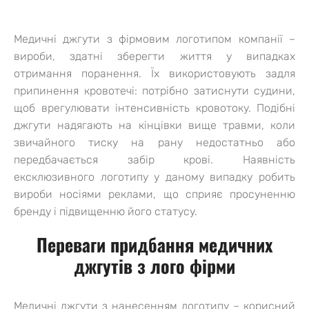
Медичні джгути з фірмовим логотипом компанії –
вироби, здатні зберегти життя у випадках
отримання поранення. Їх використовують задля
припинення кровотечі: потрібно затиснути судини,
щоб врегулювати інтенсивність кровотоку. Подібні
джгути надягають на кінцівки вище травми, коли
звичайного тиску на рану недостатньо або
передбачається забір крові. Наявність
ексклюзивного логотипу у даному випадку робить
вироби носіями реклами, що сприяє просуненню
бренду і підвищенню його статусу.
Переваги придбання медичних
джгутів з лого фірми
Медичні джгути з нанесенням логотипу – корисний