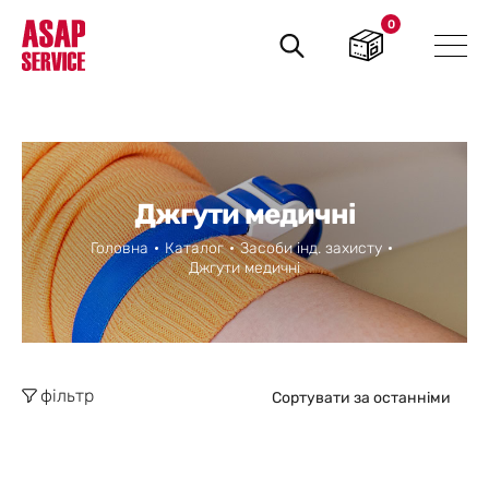
0
Пошук
товарів
Джгути медичні
Головна
Каталог
Засоби інд. захисту
Джгути медичні
фільтр
Сортувати за останніми