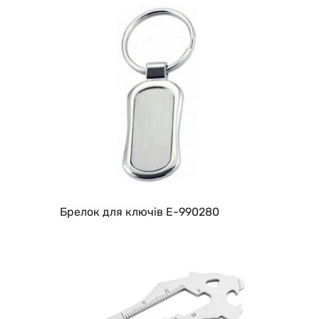
Брелок для ключів E-990280