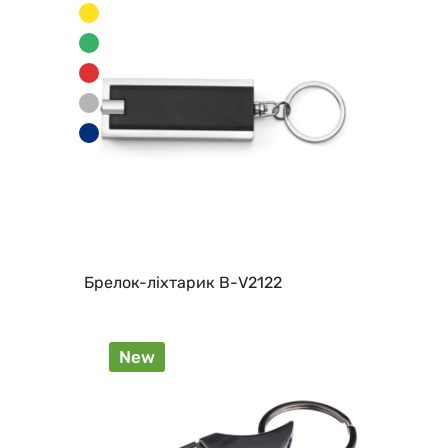
Брелок-ліхтарик В-V2122
New