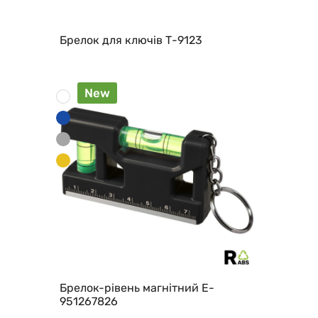
Брелок для ключів Т-9123
New
Брелок-рівень магнітний E-
951267826