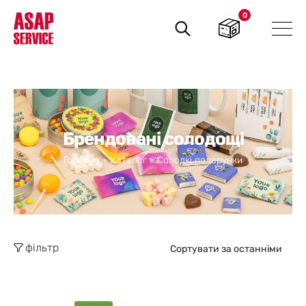
0
Пошук
товарів
Брендовані солодощі
Головна
Каталог
Солодкі подарунки
фільтр
Сортувати за останніми