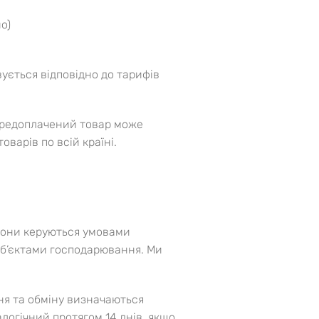
о)
ується відповідно до тарифів
Передоплачений товар може
варів по всій країні.
рони керуються умовами
суб’єктами господарювання. Ми
ня та обміну визначаються
логічний протягом 14 днів, якщо