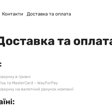
Контакти
Доставка та оплата
Доставка та оплат
:
рахунку в гривні
isa та MasterCard – WayForPay
рахунку на валютний рахунок компанії
їні: