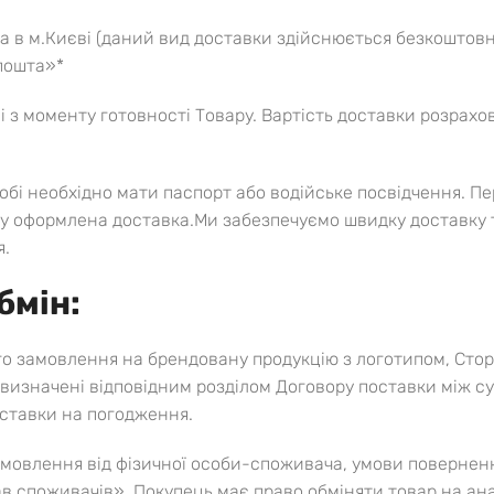
а в м.Києві (даний вид доставки здійснюється безкоштовн
 пошта»*
 з моменту готовності Товару. Вартість доставки розрахов
обі необхідно мати паспорт або водійське посвідчення. 
ку оформлена доставка.Ми забезпечуємо швидку доставку то
я.
бмін:
го замовлення на брендовану продукцію з логотипом, Сто
і визначені відповідним розділом Договору поставки між 
оставки на погодження.
амовлення від фізичної особи-споживача, умови повернен
в споживачів». Покупець має право обміняти товар на ана