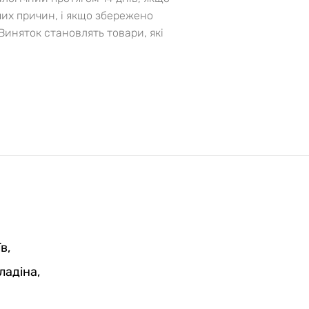
ших причин, і якщо збережено
Виняток становлять товари, які
в,
ладіна,