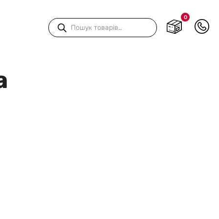
0
Пошук
товарів
а