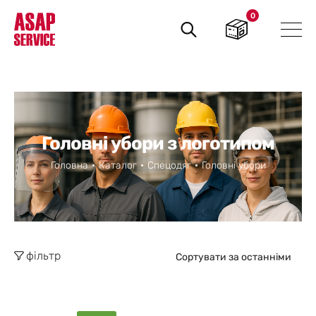
0
Пошук
товарів
Головні убори з логотипом
Головна
Каталог
Спецодяг
Головні убори
фільтр
Сортувати за останніми