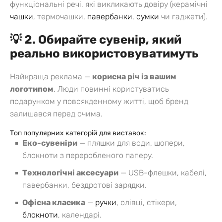
функціональні речі, які викликають довіру (керамічні
чашки
, термочашки,
павербанки
,
сумки
чи гаджети).
💡 2. Обирайте сувенір, який
реально використовуватимуть
Найкраща реклама —
корисна річ із вашим
логотипом
. Люди повинні користуватись
подарунком у повсякденному житті, щоб бренд
залишався перед очима.
Топ популярних категорій для виставок:
Еко-сувеніри
— пляшки для води, шопери,
блокноти з переробленого паперу.
Технологічні аксесуари
— USB-флешки, кабелі,
павербанки, бездротові зарядки.
Офісна класика
—
ручки
, олівці, стікери,
блокноти
, календарі.