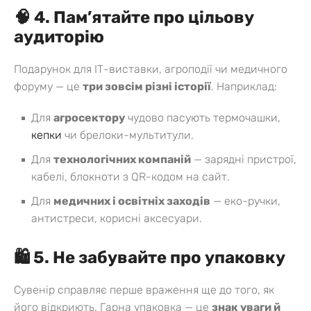
🧠 4. Пам’ятайте про цільову
аудиторію
Подарунок для ІТ-виставки, агроподії чи медичного
форуму — це
три зовсім різні історії
.
Наприклад:
Для
агросектору
чудово пасують термочашки,
кепки
чи брелоки-мультитули.
Для
технологічних компаній
— зарядні пристрої,
кабелі, блокноти з QR-кодом на сайт.
Для
медичних і освітніх заходів
— еко-ручки,
антистреси, корисні аксесуари.
🛍 5. Не забувайте про упаковку
Сувенір справляє перше враження ще до того, як
його відкриють. Гарна упаковка — це
знак уваги й