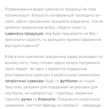
Розмежування видів сувенірної продукції як таке
«розмилось», більшість конференцій проходить он-
лайн, офісні працівники працюють віддалено, тож як
зробити правильний вибір і обрати саме ту
сувенірну продукцію
, яка буде працювати на Вас і
приносити користь та залишати приємні враження
від користування?
В багатьох компаніях працівники зараз розкидані по
всьому світу, тому головні офіси хочуть підтримати
своїх людей і як один з варіантів подарунків
розглядаються сувеніри з українською символікою,
патріотичні сувеніри
, будь то
футболки
чи інший
текстиль, рюкзаки для подорожей чи рюкзаки для
ноутбуків, чи найпростіші – прапорці, керамічні
горнята,
ручки
та
блокноти
.
Поєднання української
символіки і логотип бренду чи компанії – найкраща