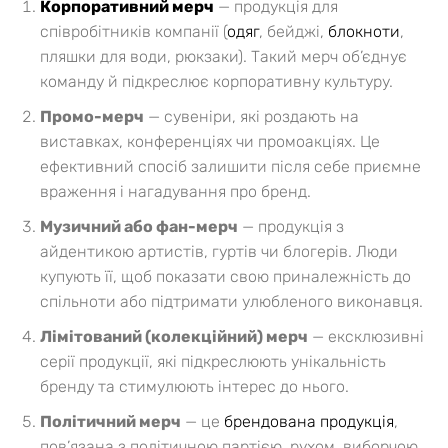
Корпоративний мерч
— продукція для
співробітників компанії (
одяг
, бейджі,
блокноти
,
пляшки для води, рюкзаки). Такий мерч об’єднує
команду й підкреслює корпоративну культуру.
Промо-мерч
— сувеніри, які роздають на
виставках, конференціях чи промоакціях. Це
ефективний спосіб залишити після себе приємне
враження і нагадування про бренд.
Музичний або фан-мерч
— продукція з
айдентикою артистів, гуртів чи блогерів. Люди
купують її, щоб показати свою приналежність до
спільноти або підтримати улюбленого виконавця.
Лімітований (колекційний) мерч
— ексклюзивні
серії продукції, які підкреслюють унікальність
бренду та стимулюють інтерес до нього.
Політичний мерч
— це
брендована продукція
,
пов’язана з політичною партією, рухом, виборчою