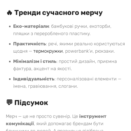
🔥 Тренди сучасного мерчу
Еко-матеріали
: бамбукові ручки, екоторби,
пляшки з переробленого пластику.
Практичність
: речі, якими реально користуються
щодня —
термокружки
, powerbank’и, рюкзаки.
Мінімалізм і стиль
: простий дизайн, приємна
фактура, акцент на якості.
Індивідуальність
: персоналізовані елементи —
імена, гравіювання, слогани.
💬 Підсумок
Мерч — це не просто сувенір. Це
інструмент
комунікації
, який допомагає брендам бути
ближчими до людей.
А правильно підібрана