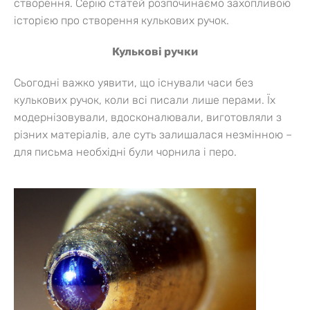
створення. Серію статей розпочинаємо захопливою
історією про створення кулькових ручок.
Кулькові ручки
Сьогодні важко уявити, що існували часи без
кулькових ручок, коли всі писали лише перами. Їх
модернізовували, вдосконалювали, виготовляли з
різних матеріалів, але суть залишалася незмінною –
для письма необхідні були чорнила і перо.