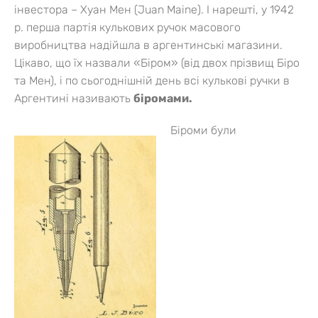
інвестора – Хуан Мен (Juan Maine). І нарешті, у 1942
р. перша партія кулькових ручок масового
виробництва надійшла в аргентинські магазини.
Цікаво, що їх назвали «Біром» (від двох прізвищ Біро
та Мен), і по сьогоднішній день всі кулькові ручки в
Аргентині називають
біромами.
Біроми були