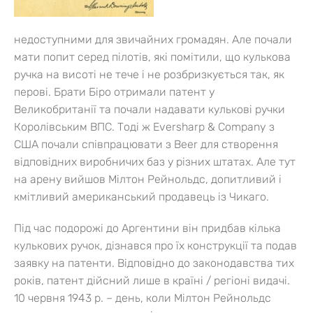
недоступними для звичайних громадян. Але почали
мати попит серед пілотів, які помітили, що кулькова
ручка на висоті не тече і не розбризкується так, як
перові. Брати Біро отримали патент у
Великобританії та почали надавати кулькові ручки
Королівським ВПС. Тоді ж Eversharp & Company з
США почали співпрацювати з Beer для створення
відповідних виробничих баз у різних штатах. Але тут
на арену вийшов Мілтон Рейнольдс, допитливий і
кмітливий американський продавець із Чикаго.
Під час подорожі до Аргентини він придбав кілька
кулькових ручок, дізнався про їх конструкції та подав
заявку на патенти. Відповідно до законодавства тих
років, патент дійсний лише в країні / регіоні видачі.
10 червня 1943 р. – день, коли Мілтон Рейнольдс