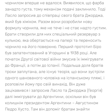
чорнилом вперше не вдалося. Виявилося, що фарба
занадто густа, тому механізм подачі заклинило. Тоді
Ласло запросив до співпраці свого брата Джорджа,
який був хіміком. Разом вони розробили нову
формулу чорнила, яке не тече і не стає надто густим.
Брати створили для них спеціальний резервуар з
кулькою, яка обертається на папері та переносить
чорнило на його поверхню. Перший прототип Біро
був запатентований в Угорщині в 1938 році. Але
початок Другої світової війни змусив їх іммігрувати
до Франції, а потім до Іспанії. Подальша доля братів
трохи заплутана, але існує теорія, що вони зустріли
одного шанованого чоловіка на іспанському пляжі, і
розповіли йому про свій винахід. Він дуже
зацікавився і запросив Ласло та Джорджа (Георгія)
далі іммігрувати до Аргентини, оскільки він був
колишнім президентом Аргентини – Августином
Педро Хусто. Там він допоміг братам знайти