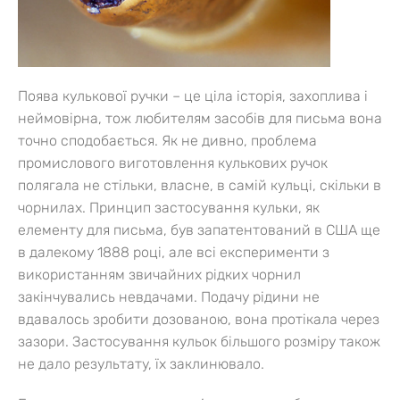
Поява кулькової ручки – це ціла історія, захоплива і
неймовірна, тож любителям засобів для письма вона
точно сподобається. Як не дивно, проблема
промислового виготовлення кулькових ручок
полягала не стільки, власне, в самій кульці, скільки в
чорнилах. Принцип застосування кульки, як
елементу для письма, був запатентований в США ще
в далекому 1888 році, але всі експерименти з
використанням звичайних рідких чорнил
закінчувались невдачами. Подачу рідини не
вдавалось зробити дозованою, вона протікала через
зазори. Застосування кульок більшого розміру також
не дало результату, їх заклинювало.