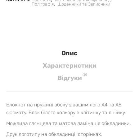
Поліграфія
,
Щоденники та Записники
Опис
Характеристики
(
0
)
Вiдгуки
Блокнот на пружині збоку з вашим лого А4 та А5
формату. Блок білого кольору в клітинку та лінійку.
Можлива глянцева та матова ламінація обкладинки.
Д
рук логотипу на обкладинці, сторінках,