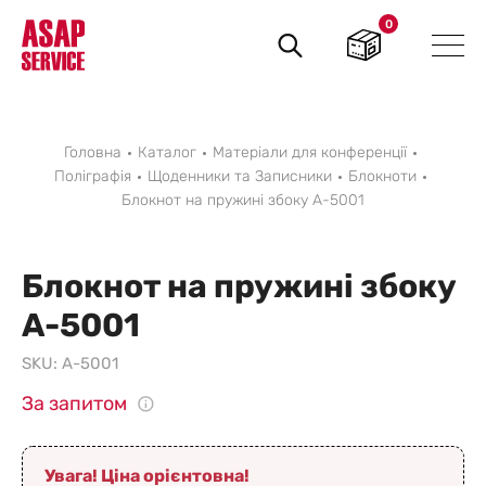
0
Пошук
товарів
Головна
Каталог
Матеріали для конференції
Поліграфія
Щоденники та Записники
Блокноти
Блокнот на пружині збоку А-5001
Блокнот на пружині збоку
А-5001
SKU:
А-5001
За запитом
Увага! Ціна орієнтовна!