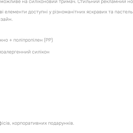
можливе на силіконовий тримач. Стильний рекламний носій
ві елементи доступні у різноманітних яскравих та пастель
изайн.
но + поліпропілен (PP)
поалергенний силікон
фісів, корпоративних подарунків.