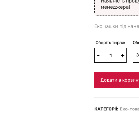
Наявність прод
менеджера!
Еко чашки під нан
Оберіть тираж
Об
З
Додати в корзин
КАТЕГОРІЇ:
Еко-тов