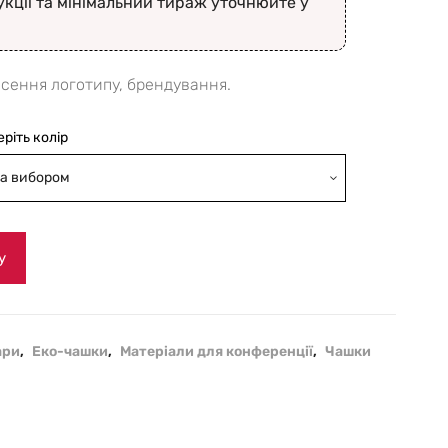
укції та мінімальний тираж уточнюйте у
есення логотипу, брендування.
еріть колір
а вибором
у
ари
,
Еко-чашки
,
Матеріали для конференції
,
Чашки