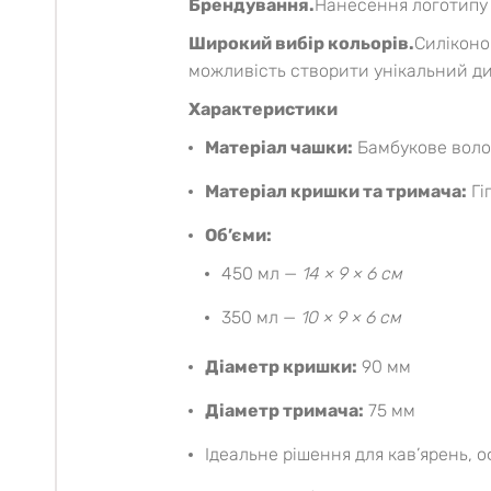
Брендування.
Нанесення логотипу 
Широкий вибір кольорів.
Силіконо
можливість створити унікальний д
Характеристики
Матеріал чашки:
Бамбукове волок
Матеріал кришки та тримача:
Гі
Об’єми:
450 мл —
14 × 9 × 6 см
350 мл —
10 × 9 × 6 см
Діаметр кришки:
90 мм
Діаметр тримача:
75 мм
Ідеальне рішення для кав’ярень, о