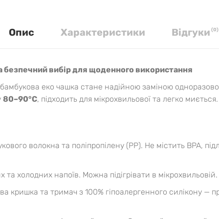
Опис
Характеристики
Вiдгуки
(
0
)
та безпечний вибір для щоденного використання
– бамбукова еко чашка стане надійною заміною одноразово
у
80–90°C
, підходить для мікрохвильової та легко миється.
кового волокна та поліпропілену (PP). Не містить BPA, під
х та холодних напоїв. Можна підігрівати в мікрохвильовій.
ва кришка та тримач з 100% гіпоалергенного силікону — пр