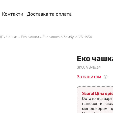
Контакти
Доставка та оплата
ії
Чашки
Еко-чашки
Еко чашка з бамбука VS-1634
Еко чашк
SKU:
VS-1634
За запитом
Увага! Ціна ор
Остаточна варт
нанесення, скл
менеджером ін