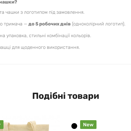
 чашки?
та чашки з логотипом під замовлення.
го тримача —
до 5 робочих днів
(одноколірний логотип).
а упаковка, стильні комбінації кольорів.
чашці для щоденного використання.
Подібні товари
w
New