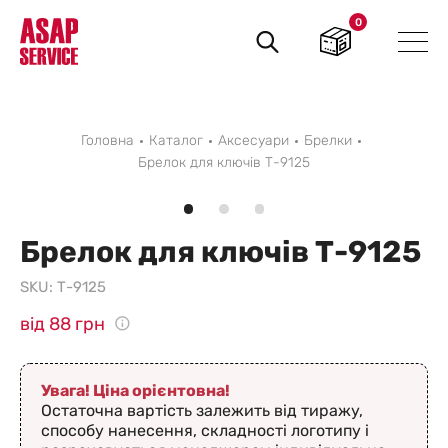
0
Пошук
товарів
Головна
Каталог
Аксесуари
Брелки
Брелок для ключів Т-9125
Брелок для ключів Т-9125
SKU:
Т-9125
від 88 грн
Увага! Ціна орієнтовна!
Остаточна вартість залежить від тиражу,
способу нанесення, складності логотипу і