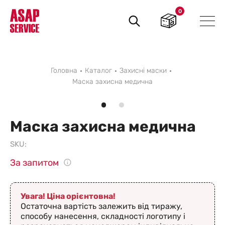
0
Пошук
товарів
Головна
Каталог
Захисні маски
Маска захисна медична
Маска захисна медична
SKU:
За запитом
Увага! Ціна орієнтовна!
Остаточна вартість залежить від тиражу,
способу нанесення, складності логотипу і