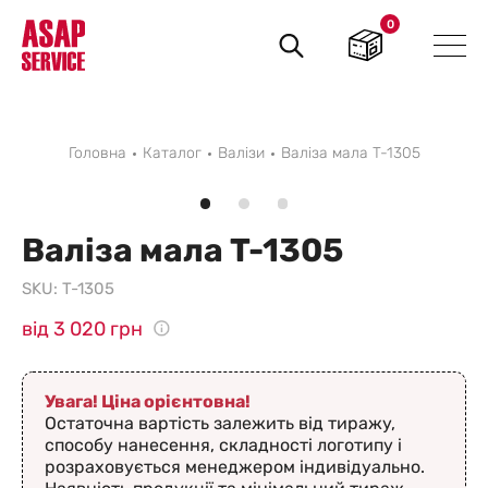
0
Пошук
товарів
Головна
Каталог
Валізи
Валіза мала T-1305
Валіза мала T-1305
SKU:
T-1305
від 3 020 грн
Увага! Ціна орієнтовна!
Остаточна вартість залежить від тиражу,
способу нанесення, складності логотипу і
розраховується менеджером індивідуально.