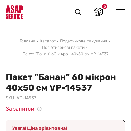
0
Пошук
товарів
Головна
Каталог
Подарункове пакування
Поліетиленові пакети
Пакет "Банан" 60 мікрон 40х50 см VP-14537
Пакет "Банан" 60 мікрон
40х50 см VP-14537
SKU:
VP-14537
За запитом
Увага! Ціна орієнтовна!