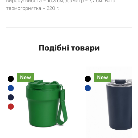
виробу: висота – 16,3 см, діаметр – 7,7 см. Вага
термогорнятка – 220 г.
Подібні товари
New
New