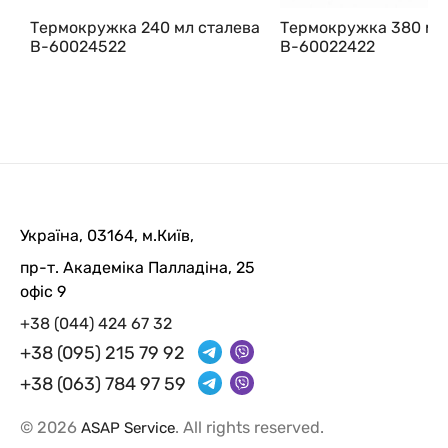
Термокружка 240 мл сталева
Термокружка 380 мл
В-60024522
В-60022422
Україна, 03164, м.Київ,
пр-т. Академіка Палладіна, 25
офіс 9
+38 (044) 424 67 32
+38 (095) 215 79 92
+38 (063) 784 97 59
© 2026
. All rights reserved.
ASAP Service