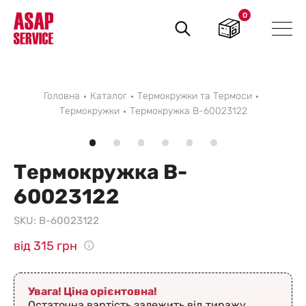
0
Пошук
товарів
Головна
Каталог
Термокружки та Термоси
Термокружки
Термокружка B-60023122
Термокружка B-
60023122
SKU:
B-60023122
від 315 грн
Увага! Ціна орієнтовна!
Остаточна вартість залежить від тиражу,