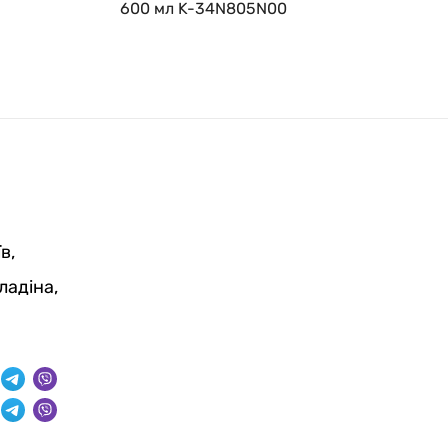
600 мл K-34N805N00
в,
ладіна,