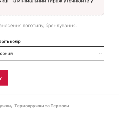
укції та мінімальний тираж уточнюйте у
анесення логотипу, брендування.
еріть колір
орний
у
ружки
,
Термокружки та Термоси