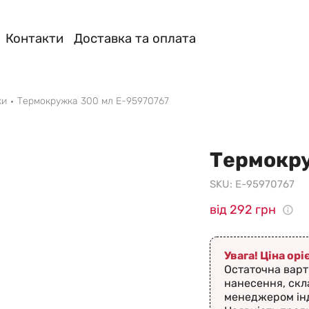
Контакти
Доставка та оплата
ки
Термокружка 300 мл Е-95970767
Термокру
SKU:
Е-95970767
від 292 грн
Увага! Ціна ор
Остаточна варт
нанесення, скл
менеджером ін