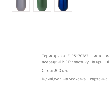
Термокружка Е-95970767 в матовому 
всередині із PP пластику. На кришц
Об’єм: 300 мл.
Індивідуальна упаковка – картонна к