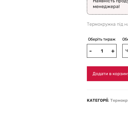
Наявність прод
менеджера!
Термокружка під н
Оберіть тираж
Об
Ч
Додати в корзин
КАТЕГОРІЇ:
Термок