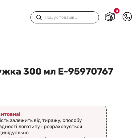
0
Пошук
товарів
жка 300 мл Е-95970767
ієнтовна!
ість залежить від тиражу, способу
адності логотипу і розраховується
дивідуально.