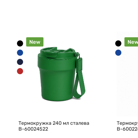
New
Ne
Термокружка 240 мл сталева
Термокр
В-60024522
В-60022