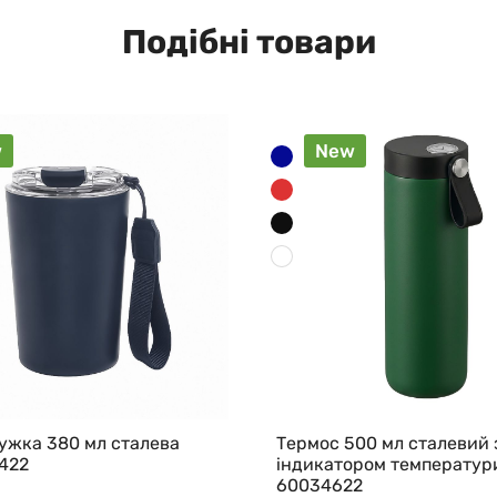
Подібні товари
w
New
ужка 380 мл сталева
Термос 500 мл сталевий 
422
індикатором температур
60034622