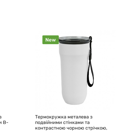
New
з
Термокружка металева з
и B-
подвійними стінками та
контрастною чорною стрічкою,