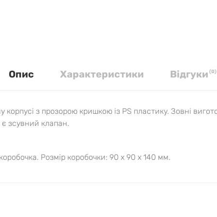
Опис
Характеристики
Вiдгуки
(
0
)
корпусі з прозорою кришкою із PS пластику. Зовні виготовл
і є зсувний клапан.
оробочка. Розмір коробочки: 90 x 90 x 140 мм.