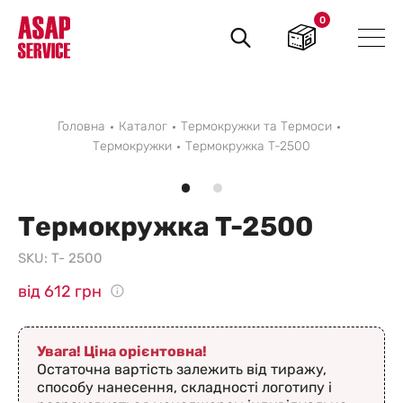
0
Пошук
товарів
Головна
Каталог
Термокружки та Термоси
Термокружки
Термокружка T-2500
Термокружка T-2500
SKU:
T- 2500
від 612 грн
Увага! Ціна орієнтовна!
Остаточна вартість залежить від тиражу,
способу нанесення, складності логотипу і