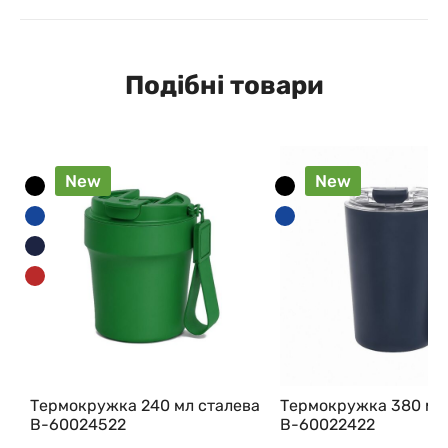
Подібні товари
New
New
Термокружка 240 мл сталева
Термокружка 380 мл
В-60024522
В-60022422