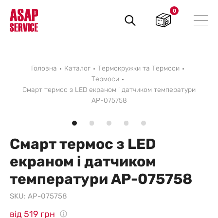
0
Пошук
товарів
Головна
Каталог
Термокружки та Термоси
Термоси
Смарт термос з LED екраном і датчиком температури
AP-075758
Смарт термос з LED
екраном і датчиком
температури AP-075758
SKU:
AP-075758
від 519 грн