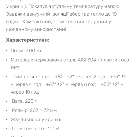
у кришці. Показує актуальну температуру напою.
Завдяки вакуумній ізоляції зберігає тепло до 10
годин. Компактний, герметичний і зручний у
щоденному використанні.
Характеристики:
Об’єм: 400 мл
Матеріал: нержавіюча сталь AISI 304 / пластик без
BPA
Тримання тепла:
+82° ±2° – через 2 год
+75° ±2°
– через 4 год
+67° ±2° – через 6 год
+55° ±2° –
через 10 год
Вага: 223 г
Розмір: 203 × 72 мм
ЖК-дисплей у кришці
Герметичність: 100%