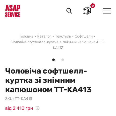
0
Пошук
товарів
Головна
Каталог
Текстиль
Софтшели
Чоловіча софтшелл-куртка зі знімним капюшоном TT-
KA413
Чоловіча софтшелл-
куртка зі знімним
капюшоном TT-KA413
SKU:
TT-KA413
від 2 410 грн