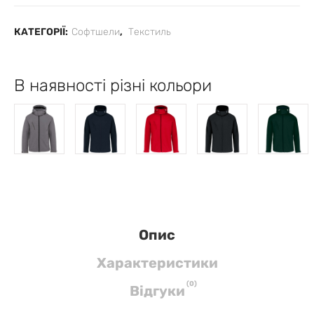
КАТЕГОРІЇ:
Софтшели
,
Текстиль
В наявності різні кольори
Опис
Характеристики
(
0
)
Вiдгуки