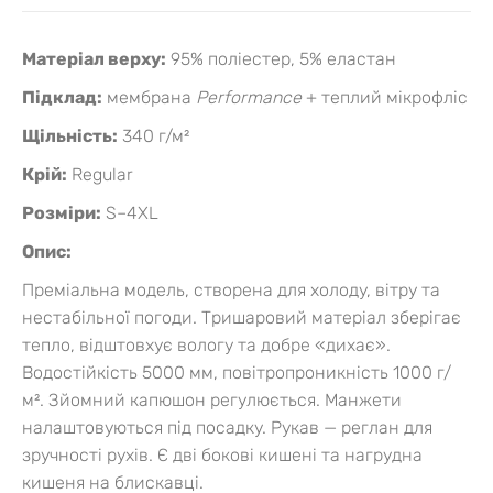
Матеріал верху:
95% поліестер, 5% еластан
Підклад:
мембрана
Performance
+ теплий мікрофліс
Щільність:
340 г/м²
Крій:
Regular
Розміри:
S–4XL
Опис:
Преміальна модель, створена для холоду, вітру та
нестабільної погоди. Тришаровий матеріал зберігає
тепло, відштовхує вологу та добре «дихає».
Водостійкість 5000 мм, повітропроникність 1000 г/
м². Зйомний капюшон регулюється. Манжети
налаштовуються під посадку. Рукав — реглан для
зручності рухів. Є дві бокові кишені та нагрудна
кишеня на блискавці.