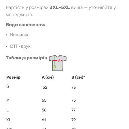
Вартість у розмірах
3XL–5XL
вища — уточнюйте у
менеджерів.
Види нанесення:
Вишивка
DTF-друк
Таблиця розмірів
Розмір
A (см)
B (см)*
S
52
73
M
55
75
L
58
77
XL
61
79