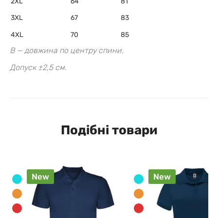
2XL
64
81
3XL
67
83
4XL
70
85
B — довжина по центру спини.
Допуск ±2,5 см.
Подібні товари
New
New