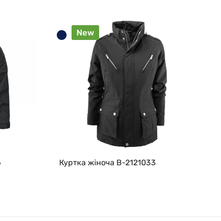
New
6
Куртка жіноча B-2121033