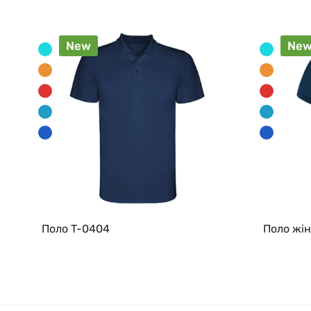
New
Ne
Поло T-0404
Поло жін