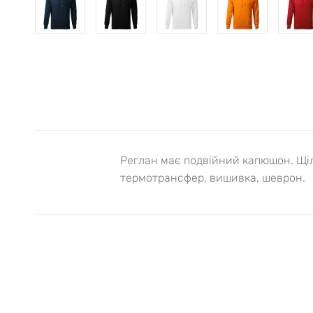
Реглан має подвійний капюшон. Щіл
термотрансфер, вишивка, шеврон.