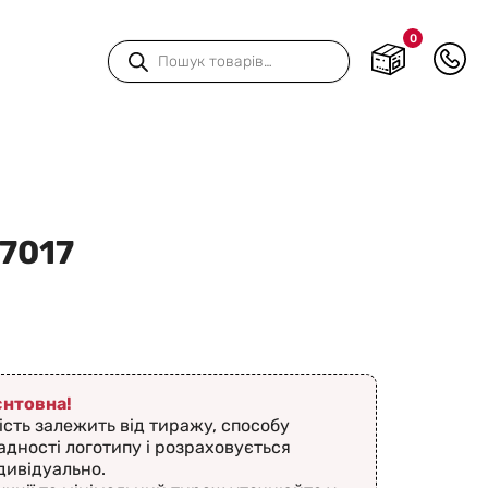
0
Пошук
товарів
-7017
ієнтовна!
ість залежить від тиражу, способу
адності логотипу і розраховується
дивідуально.