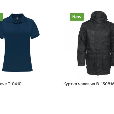
w
New
оче T-0410
Куртка чоловіча B-15081