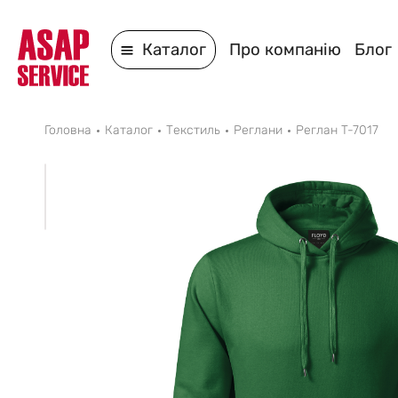
Каталог
Про компанію
Блог
Головна
Каталог
Текстиль
Реглани
Реглан T-7017