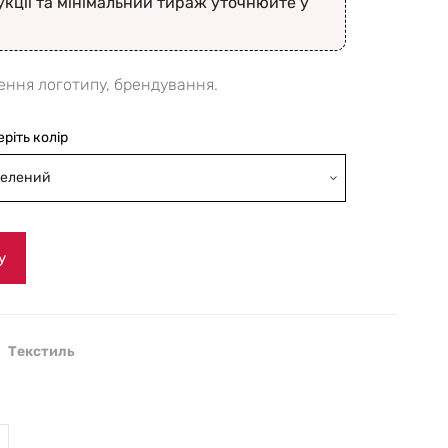
укції та мінімальний тираж уточнюйте у
ення логотипу, брендування.
еріть колір
елений
у
,
Текстиль