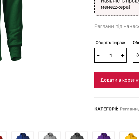
Наявність прод
менеджера!
Реглани під нанес
Оберіть тираж
Об
З
Додати в корзин
КАТЕГОРІЇ:
Реглани