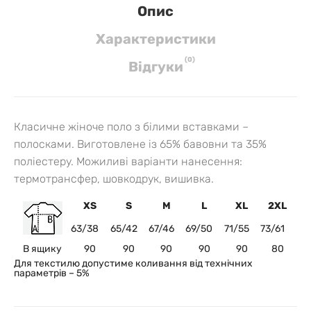
Опис
Характеристики
(
0
)
Вiдгуки
Класичне жіноче поло з білими вставками –
полосками. Виготовлене із 65% бавовни та 35%
поліестеру.
Можиливі варіанти нанесення:
термотрансфер, шовкодрук, вишивка.
XS
S
M
L
XL
2XL
63/38
65/42
67/46
69/50
71/55
73/61
В ящику
90
90
90
90
90
80
Для текстилю допустиме коливання від технічних
параметрів – 5%