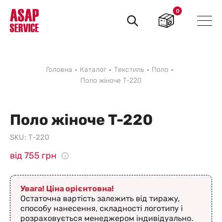
0
Пошук
товарів
Головна
Каталог
Текстиль
Поло
Поло жіноче T-220
Поло жіноче T-220
SKU:
Т-220
від 755 грн
Увага! Ціна орієнтовна!
Остаточна вартість залежить від тиражу,
способу нанесення, складності логотипу і
розраховується менеджером індивідуально.