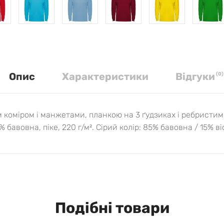
Опис
Характеристики
Вiдгуки
(
0
)
м коміром і манжетами, планкою на 3 ґудзиках і ребристи
% бавовна, піке, 220 г/м². Сірий колір: 85% бавовна / 15% в
Подібні товари