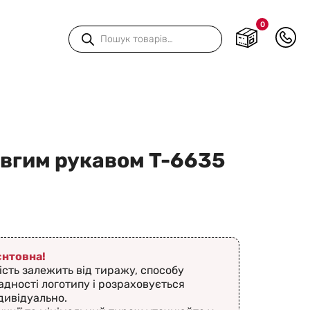
0
Пошук
товарів
овгим рукавом T-6635
ієнтовна!
ість залежить від тиражу, способу
адності логотипу і розраховується
дивідуально.