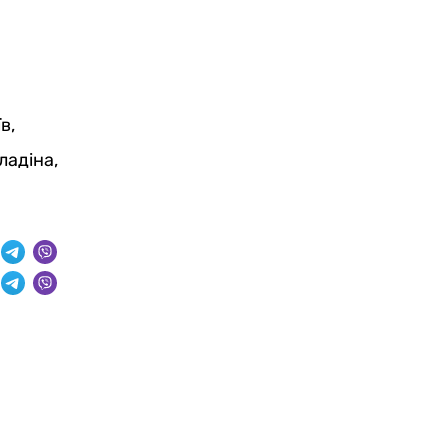
в,
ладіна,