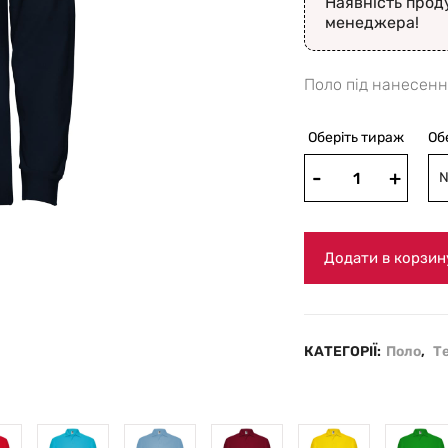
Наявність прод
менеджера!
Поло під нанесенн
Оберіть тираж
Об
N
Додати в корзин
КАТЕГОРІЇ:
Поло
,
Т