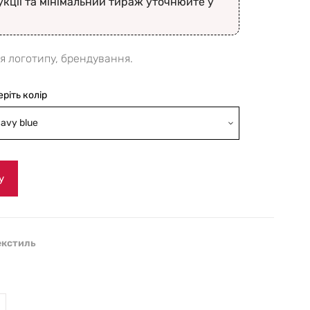
укції та мінімальний тираж уточнюйте у
я логотипу, брендування.
еріть колір
avy blue
у
екстиль