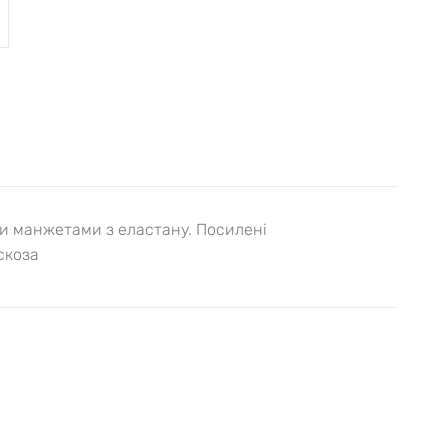
ми манжетами з еластану. Посилені
іскоза