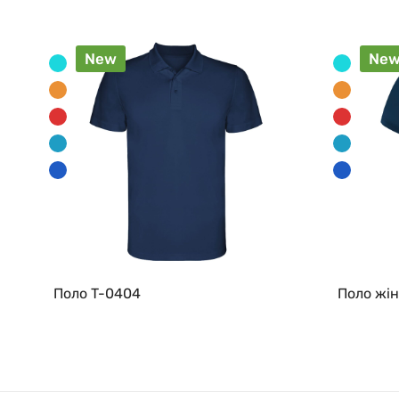
New
Ne
Поло T-0404
Поло жін