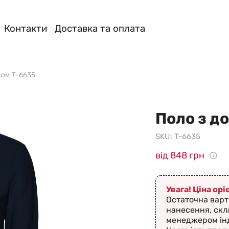
Контакти
Доставка та оплата
вом T-6635
Поло з д
SKU:
T-6635
від 848 грн
Увага! Ціна ор
Остаточна варт
нанесення, скл
менеджером ін