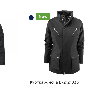
New
6
Куртка жіноча B-2121033