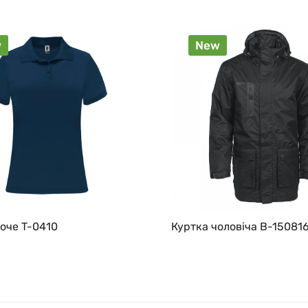
w
New
оче T-0410
Куртка чоловіча B-15081