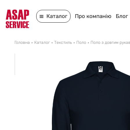
Каталог
Про компанію
Блог
Головна
Каталог
Текстиль
Поло
Поло з довгим рука