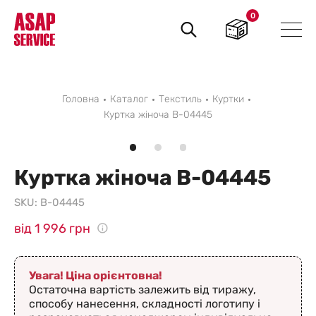
0
Пошук
товарів
Головна
Каталог
Текстиль
Куртки
Куртка жіноча B-04445
Куртка жіноча B-04445
SKU:
B-04445
від 1 996 грн
Увага! Ціна орієнтовна!
Остаточна вартість залежить від тиражу,
способу нанесення, складності логотипу і