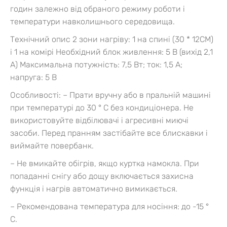
годин залежно від обраного режиму роботи і
температури навколишнього середовища.
Технічний опис
2 зони нагріву: 1 на спині (30 * 12CM)
і 1 на комірі
Необхідний блок живлення: 5 В (вихід 2,1
A)
Максимальна потужність: 7,5 Вт; ток: 1,5 А;
напруга: 5 В
Особливості: – Прати вручну або в пральній машині
при температурі до 30 ° C без кондиціонера. Не
використовуйте відбілювачі і агресивні миючі
засоби. Перед пранням застібайте все блискавки і
виймайте повербанк.
– Не вмикайте обігрів, якщо куртка намокла. При
попаданні снігу або дощу включається захисна
функція і нагрів автоматично вимикається.
– Рекомендована температура для носіння: до -15 °
C.