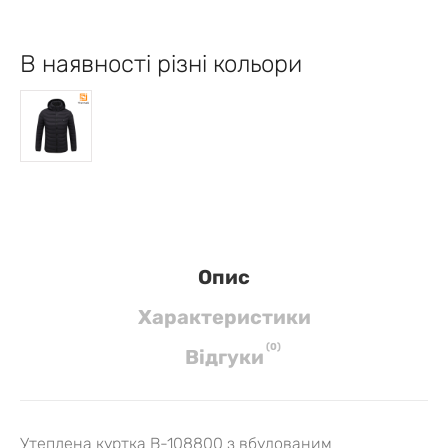
В наявності різні кольори
Опис
Характеристики
(
0
)
Вiдгуки
Утеплена куртка B-108800 з вбудованим