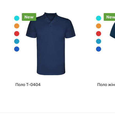
New
Ne
Поло T-0404
Поло жін