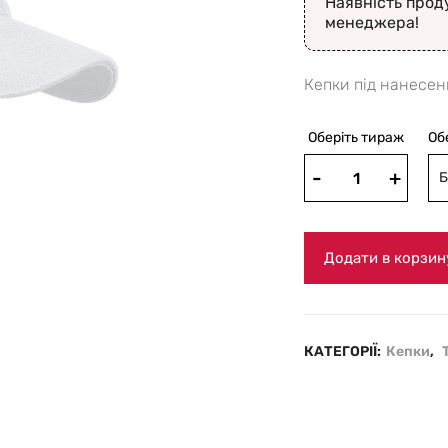
Наявність прод
менеджера!
Кепки під нанесен
Оберіть тираж
Об
Б
Додати в корзин
КАТЕГОРІЇ:
Кепки
,