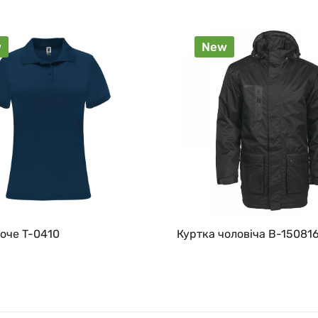
w
New
оче T-0410
Куртка чоловіча B-15081