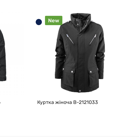
New
6
Куртка жіноча B-2121033