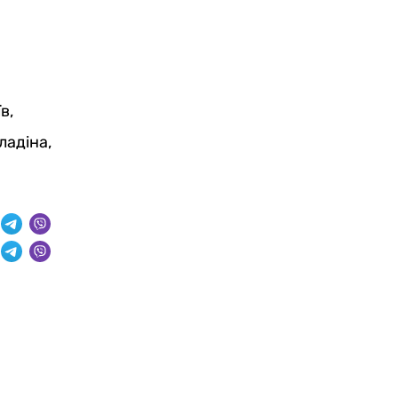
в,
ладіна,