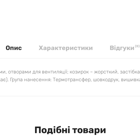
Опис
Характеристики
Вiдгуки
(
0
)
и, отворами для вентиляції; козирок – жорсткий, застібк
є). Група нанесення: Термотрансфер, шовкодрук, вишивк
Подібні товари