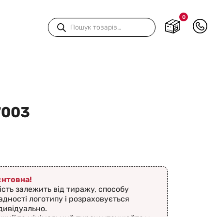
0
Пошук
товарів
7003
ієнтовна!
ість залежить від тиражу, способу
адності логотипу і розраховується
дивідуально.