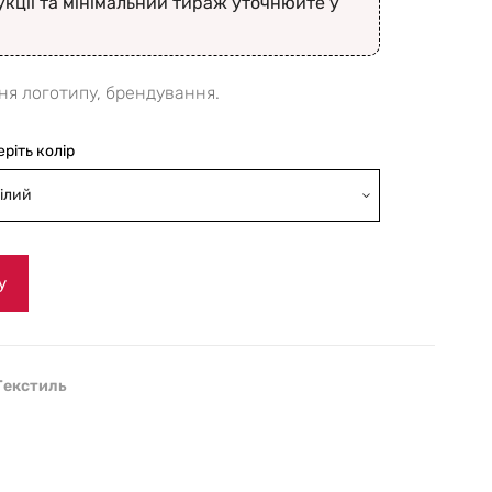
укції та мінімальний тираж уточнюйте у
ня логотипу, брендування.
еріть колір
ілий
у
Текстиль