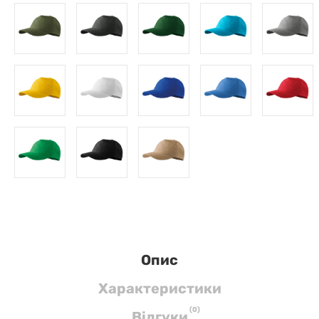
Опис
Характеристики
(
0
)
Вiдгуки