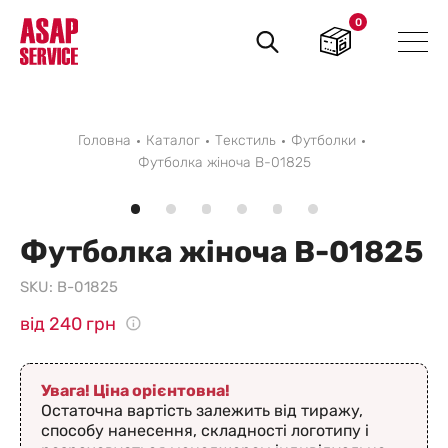
0
Пошук
товарів
Головна
Каталог
Текстиль
Футболки
Футболка жіноча B-01825
Футболка жіноча B-01825
SKU:
B-01825
від 240 грн
Увага! Ціна орієнтовна!
Остаточна вартість залежить від тиражу,
способу нанесення, складності логотипу і