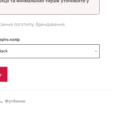
укції та мінімальний тираж уточнюйте у
сення логотипу, брендування.
еріть колір
lack
у
ь
,
Футболки