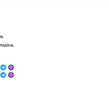
в,
ладіна,