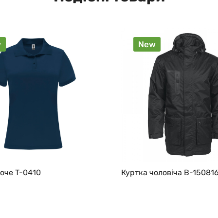
w
New
оче T-0410
Куртка чоловіча B-15081