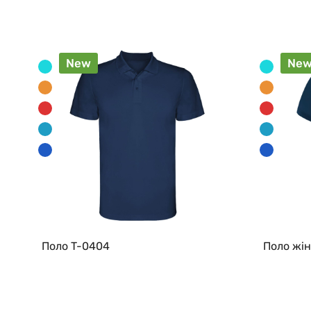
New
Ne
Поло T-0404
Поло жін