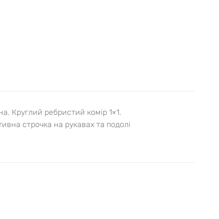
а. Круглий ребристий комір 1×1.
тивна строчка на рукавах та подолі