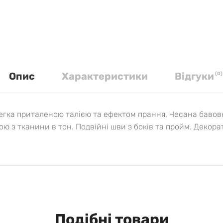
Опис
Характеристики
Вiдгуки
(
0
)
егка приталеною талією та ефектом прання. Чесана бавовн
ю з тканини в тон. Подвійні шви з боків та пройм. Декора
Подібні товари