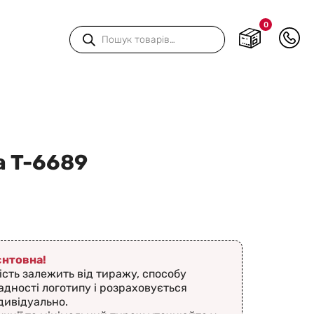
0
Пошук
товарів
 T-6689
ієнтовна!
ість залежить від тиражу, способу
адності логотипу і розраховується
дивідуально.