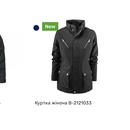
New
6
Куртка жіноча B-2121033