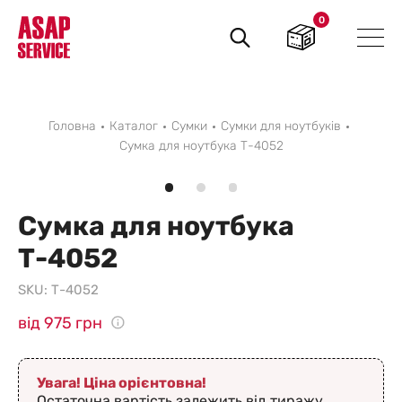
0
Пошук
товарів
Головна
Каталог
Сумки
Сумки для ноутбуків
Сумка для ноутбука Т-4052
Сумка для ноутбука
Т-4052
SKU:
Т-4052
від 975 грн
Увага! Ціна орієнтовна!
Остаточна вартість залежить від тиражу,