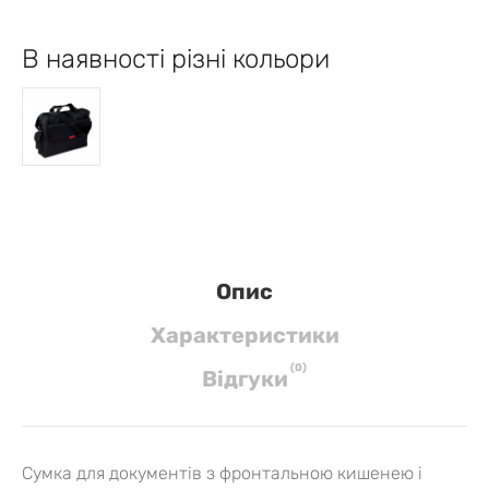
В наявності різні кольори
Опис
Характеристики
(
0
)
Вiдгуки
Сумка для документів з фронтальною кишенею і