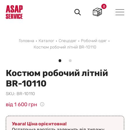
0
Пошук
товарів
Головна
Каталог
Спецодяг
Робочий одяг
Костюм робочий літній BR-10110
Костюм робочий літній
BR-10110
SKU:
BR-10110
від 1 600 грн
Увага! Ціна орієнтовна!
Остаточна вартість залежить від тиражу,