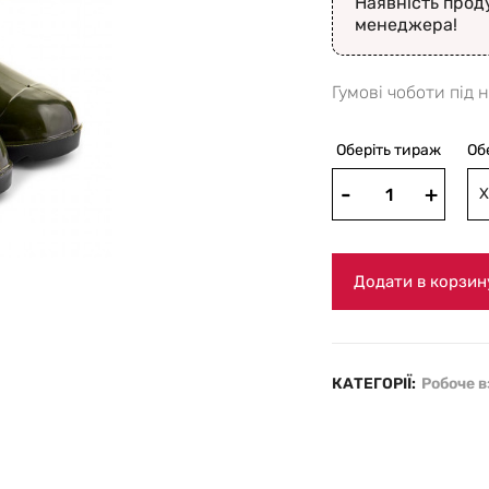
Наявність прод
менеджера!
Гумові чоботи під 
Оберіть тираж
Об
Х
Додати в корзин
КАТЕГОРІЇ:
Робоче в