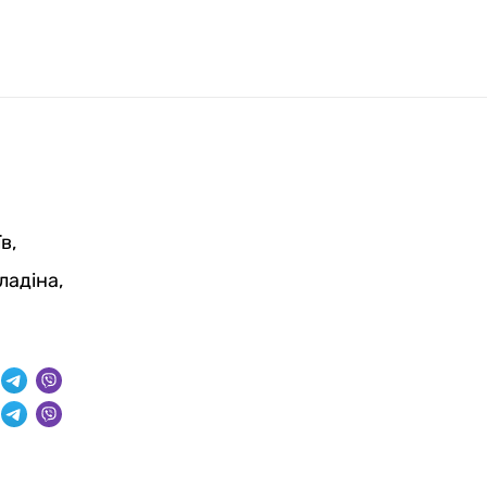
в,
ладіна,