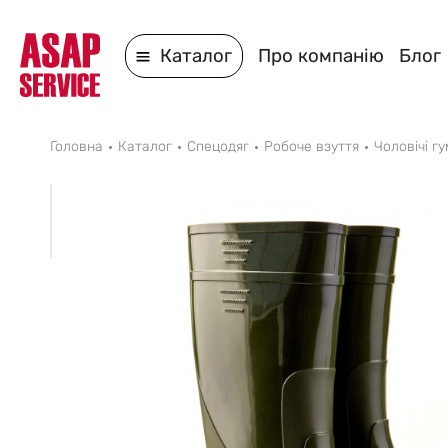
Каталог
Про компанію
Блог
Головна
Каталог
Спецодяг
Робоче взуття
Чоловічі г