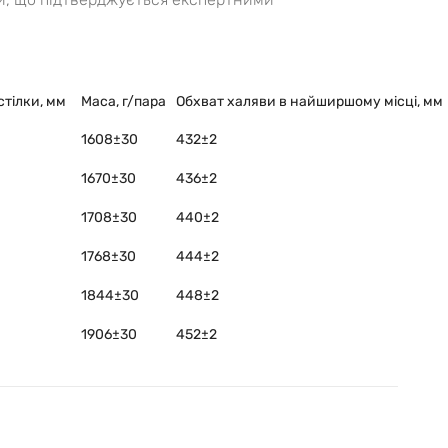
тілки, мм
Маса, г/пара
Обхват халяви в найширшому місці, мм
1608±30
432±2
1670±30
436±2
1708±30
440±2
1768±30
444±2
1844±30
448±2
1906±30
452±2