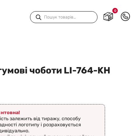
0
Пошук
товарів
гумові чоботи LI-764-KH
ієнтовна!
ість залежить від тиражу, способу
адності логотипу і розраховується
дивідуально.