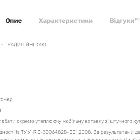
Опис
Характеристики
Вiдгуки
(
0
)
 – ТРАДИЦІЙНІ ХАКІ
томер
й
дбати окремо утеплюючу мобільну вставку зі штучного хут
ідності із ТУ У 19.3-30064828-001:2008. За результатами 
відають вимогам діючого санітарного законодавства Украї