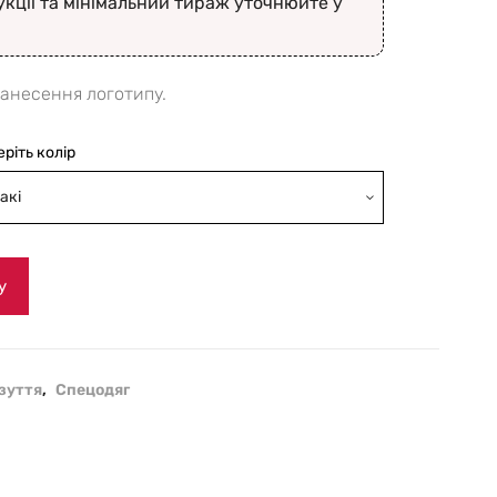
укції та мінімальний тираж уточнюйте у
нанесення логотипу.
еріть колір
акі
у
зуття
,
Спецодяг