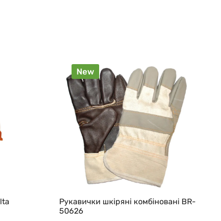
New
lta
Рукавички шкіряні комбіновані BR-
50626