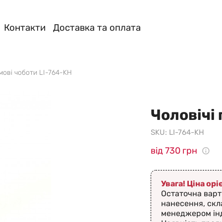
Контакти
Доставка та оплата
умові чоботи LI-764-KH
Чоловічі 
SKU:
LI-764-KH
від 730 грн
Увага! Ціна ор
Остаточна варт
нанесення, скл
менеджером ін