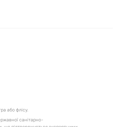
ра або флісу.
державної санітарно-
ни, що підтверджується експертними