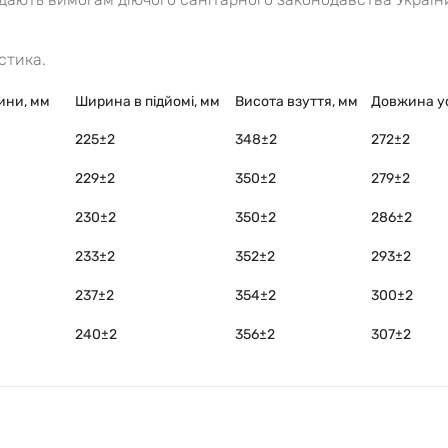
стика.
тини, мм
Ширина в підйомі, мм
Висота взуття, мм
Довжина ус
225±2
348±2
272±2
229±2
350±2
279±2
230±2
350±2
286±2
233±2
352±2
293±2
237±2
354±2
300±2
240±2
356±2
307±2