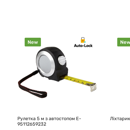
New
Ne
Рулетка 5 м з автостопом E-
Ліхтарик
95112659232