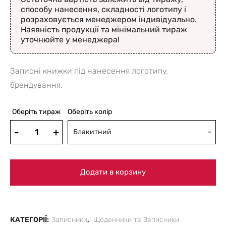
способу нанесення, складності логотипу і
розраховується менеджером індивідуально.
Наявність продукції та мінімальний тираж
уточнюйте у менеджера!
Записні книжки під нанесення логотипу,
брендування.
Оберіть тираж
Оберіть колір
Блакитний
Додати в корзину
КАТЕГОРІЇ:
Записники
,
Щоденники та Записники