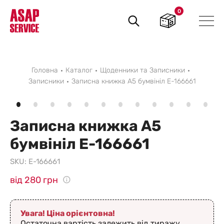
0
Пошук
товарів
Головна
Каталог
Щоденники та Записники
Записники
Записна книжка А5 бумвініл E-166661
Записна книжка А5
бумвініл E-166661
SKU:
E-166661
від 280 грн
Увага! Ціна орієнтовна!
Остаточна вартість залежить від тиражу,