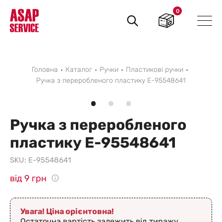
0
Пошук
товарів
Головна
Каталог
Ручки
Пластикові ручки
Ручка з переробленого пластику E-95548641
Ручка з переробленого
пластику E-95548641
SKU:
E-95548641
від 9 грн
Увага! Ціна орієнтовна!
Остаточна вартість залежить від тиражу,