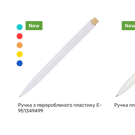
New
Ne
Ручка з переробленого пластику E-
Ручка п
951349499