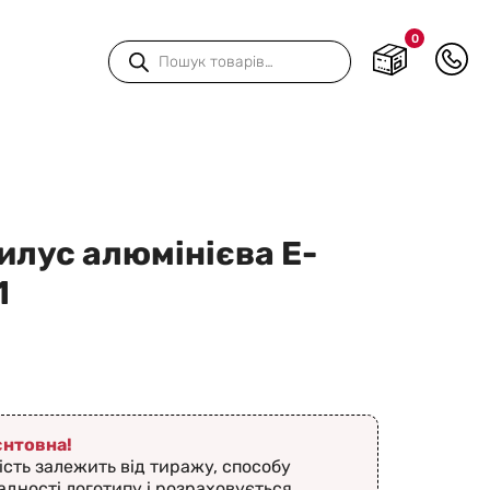
0
Пошук
товарів
илус алюмінієва E-
1
ієнтовна!
ість залежить від тиражу, способу
адності логотипу і розраховується