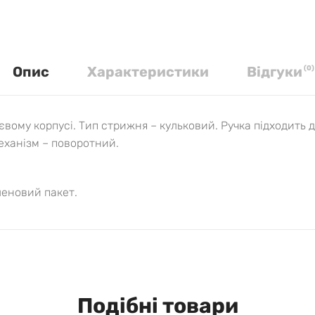
Опис
Характеристики
Вiдгуки
(
0
)
вому корпусі. Тип стрижня – кульковий. Ручка підходить 
ханізм – поворотний.
леновий пакет.
Подібні товари