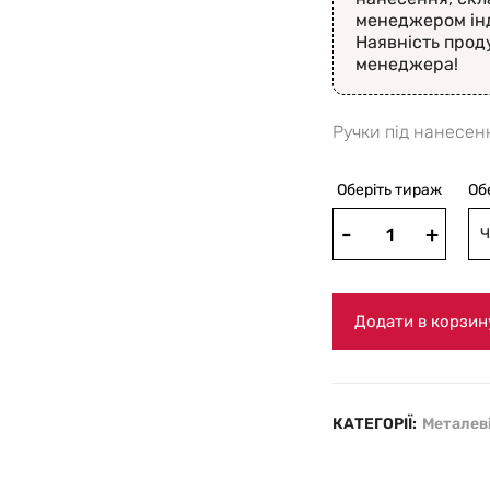
менеджером ін
Наявність прод
менеджера!
Ручки під нанесен
Оберіть тираж
Об
Ч
Додати в корзин
КАТЕГОРІЇ:
Металев