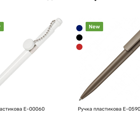
w
New
ластикова E-00060
Ручка пластикова E-059