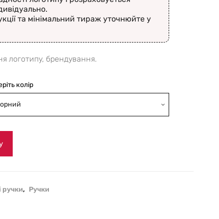
дивідуально.
укції та мінімальний тираж уточнюйте у
ня логотипу, брендування.
еріть колір
орний
у
і ручки
,
Ручки