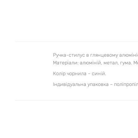
Ручка-стилус в глянцевому алюмініє
Матеріали: алюміній, метал, гума.
Ме
Колір чорнила – синій.
Індивідуальна упаковка – поліпропі