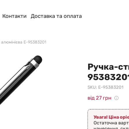
Контакти
Доставка та оплата
 алюмінієва E-95383201
Ручка-ст
9538320
SKU:
E-95383201
від 27 грн
Увага! Ціна ор
Остаточна варт
нанесення, скл