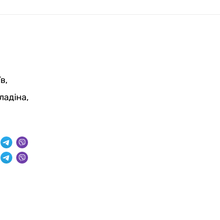
в,
ладіна,