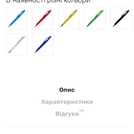
Опис
Характеристики
(
0
)
Вiдгуки