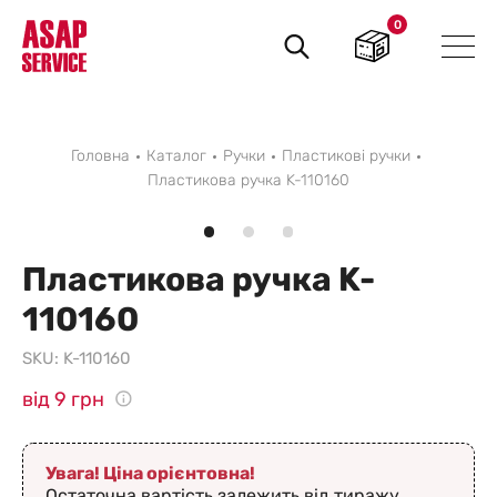
0
Пошук
товарів
Головна
Каталог
Ручки
Пластикові ручки
Пластикова ручка K-110160
Пластикова ручка K-
110160
SKU:
K-110160
від 9 грн
Увага! Ціна орієнтовна!
Остаточна вартість залежить від тиражу,