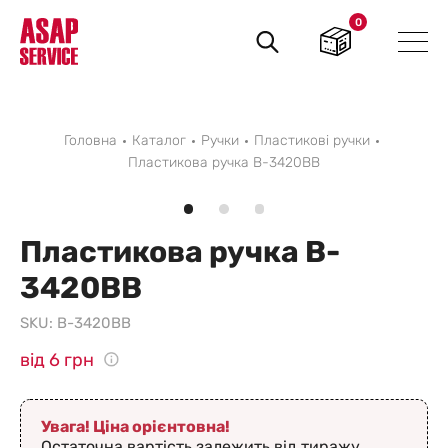
0
Пошук
товарів
Головна
Каталог
Ручки
Пластикові ручки
Пластикова ручка B-3420BB
Пластикова ручка B-
3420BB
SKU:
B-3420BB
від 6 грн
Увага! Ціна орієнтовна!
Остаточна вартість залежить від тиражу,