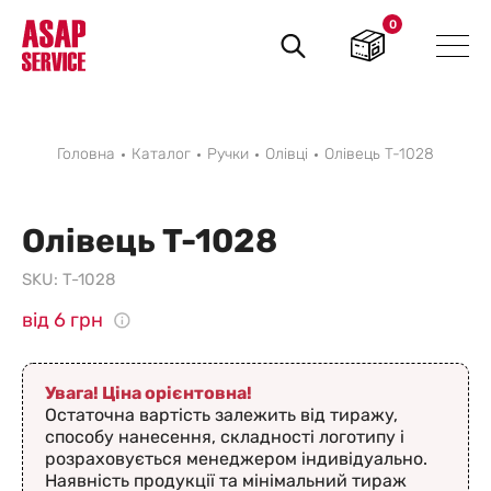
0
Пошук
товарів
Головна
Каталог
Ручки
Олівці
Олівець T-1028
Олівець T-1028
SKU:
T-1028
від 6 грн
Увага! Ціна орієнтовна!
Остаточна вартість залежить від тиражу,
способу нанесення, складності логотипу і
розраховується менеджером індивідуально.
Наявність продукції та мінімальний тираж