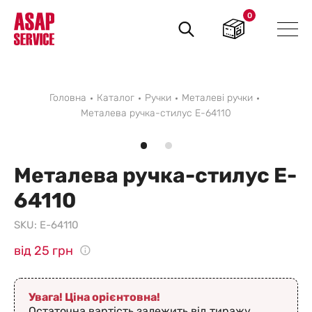
0
Пошук
товарів
Головна
Каталог
Ручки
Металеві ручки
Металева ручка-стилус E-64110
Металева ручка-стилус E-
64110
SKU:
E-64110
від 25 грн
Увага! Ціна орієнтовна!
Остаточна вартість залежить від тиражу,