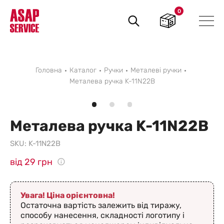
0
Пошук
товарів
Головна
Каталог
Ручки
Металеві ручки
Металева ручка K-11N22B
Металева ручка K-11N22B
SKU:
K-11N22B
від 29 грн
Увага! Ціна орієнтовна!
Остаточна вартість залежить від тиражу,
способу нанесення, складності логотипу і