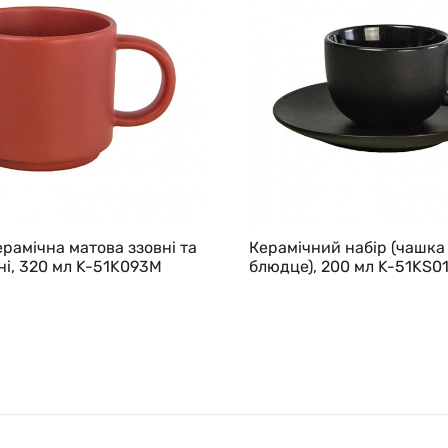
рамічна матова ззовні та
Керамічний набір (чашка
і, 320 мл K-51K093M
блюдце), 200 мл K-51KS0