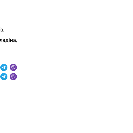
в,
ладіна,