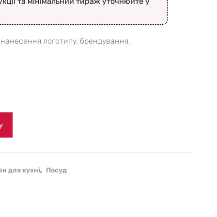
укції та мінімальний тираж уточнюйте у
 нанесення логотипу, брендування.
у
и для кухні
,
Посуд