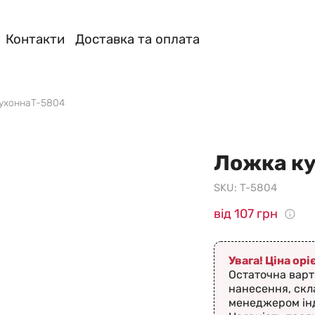
Контакти
Доставка та оплата
ухоннаT-5804
Ложка к
SKU:
T-5804
від 107 грн
Увага! Ціна ор
Остаточна варт
нанесення, скл
менеджером ін