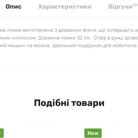
Опис
Характеристики
Вiдгуки
(
0
)
чка ложки виготовлена з деревини ясеня, що попередить в
ким силіконом. Довжина ложки 32 см. Отвір в ручці дозво
ній машині не можна. Ідеальний подарунок для любителів 
Подібні товари
w
New