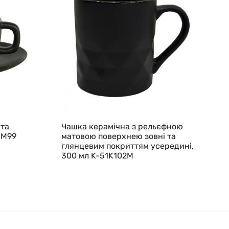
 та
Чашка керамічна з рельєфною
1M99
матовою поверхнею зовні та
глянцевим покриттям усередині,
300 мл K-51K102M