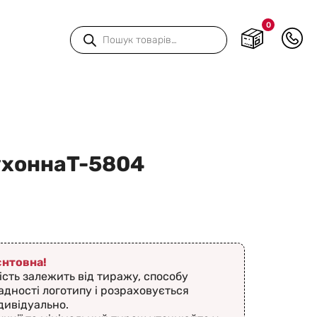
0
Пошук
товарів
ухоннаT-5804
ієнтовна!
ість залежить від тиражу, способу
адності логотипу і розраховується
дивідуально.