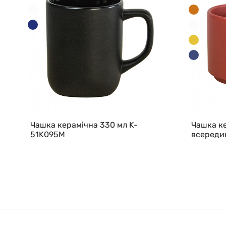
Чашка керамічна 330 мл K-
Чашка ке
51K095M
всередин