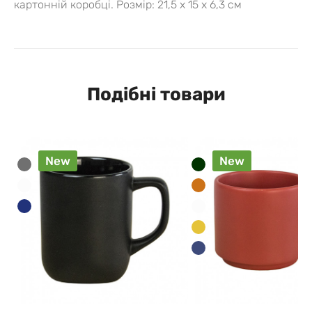
картонній коробці.
Розмір:
21,5 х 15 х 6,3 см
Подібні товари
New
New