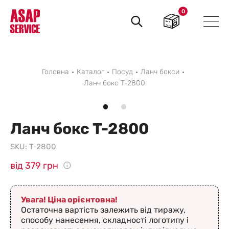
0
Пошук
товарів
Головна
Каталог
Посуд
Ланч бокси
Ланч бокс T-2800
Ланч бокс T-2800
SKU:
T-2800
від 379 грн
Увага! Ціна орієнтовна!
Остаточна вартість залежить від тиражу,
способу нанесення, складності логотипу і