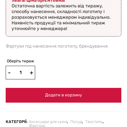
Увага! Ціна орієнтовна!
Остаточна вартість залежить від тиражу,
способу нанесення, складності логотипу і
розраховується менеджером індивідуально.
Наявність продукції та мінімальний тираж
уточнюйте у менеджера!
Фартухи під нанесення логотипу, брендування.
Оберіть тираж
Додати в корзину
КАТЕГОРІЇ:
Аксесуари для кухні
,
Посуд
,
Текстиль
,
Фартухи