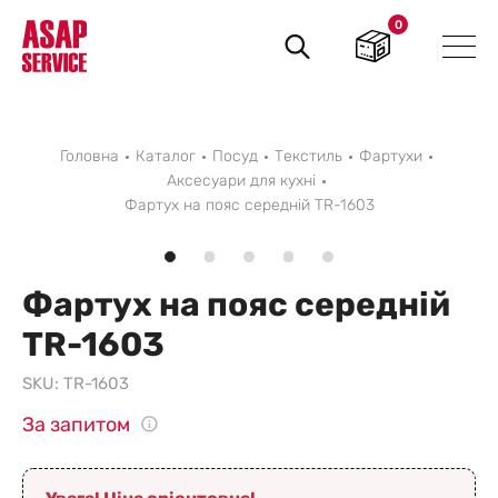
0
Пошук
товарів
Головна
Каталог
Посуд
Текстиль
Фартухи
Аксесуари для кухні
Фартух на пояс середній TR-1603
Фартух на пояс середній
TR-1603
SKU:
TR-1603
За запитом