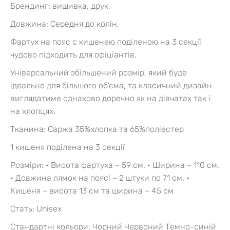
Брендинг: вишивка, друк,
Довжина: Середня до колін,
Фартух на пояс с кишенею поділеною на 3 секції
чудово підходить для офіціантів.
Універсальний збільшений розмір, який буде
ідеально для більшого об’єма, та класичний дизайн
виглядатиме однаково доречно як на дівчатах так і
на хлопцях.
Тканина: Саржа 35%хлопка та 65%поліестер
1 кишеня поділена на 3 секції
Розміри:
• Висота фартуха – 59 см.
• Ширина – 110 см.
• Довжина лямок на поясі – 2 штуки по 71 см.
•
Кишеня – висота 13 см та ширина – 45 см
Стать: Unisex
Стандартні кольори:
Чорний
Червоний
Темно-синій