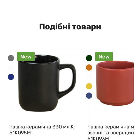
Подібні товари
New
New
Чашка керамічна 330 мл K-
Чашка керамічна мат
51K095M
ззовні та всередині, 
51K093M